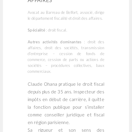
AFFAIRES
Avocat au Barreau de Belfort, associé, dirige
le département fiscalité et droit des affaires.
Spécialité
: droit fiscal.
Autres activités dominantes
: droit des
affaires, droit des sociétés, transmission
d’entreprise – cession de fonds de
commerce, cession de parts ou actions de
sociétés – procédures collectives, baux
commerciaux.
Claude Ohana pratique le droit fiscal
depuis plus de 35 ans. Inspecteur des
impôts en début de carrière, il quitte
la fonction publique pour s’installer
comme conseiller juridique et fiscal
en région parisienne.
Sa rigueur et son sens des